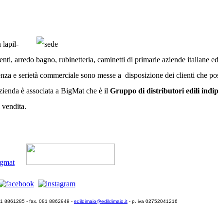
 lapil-
ti, arredo bagno, rubinetteria, caminetti di primarie aziende italiane ed
 e serietà commerciale sono messe a disposizione dei clienti che poss
azienda è associata a BigMat che è il
Gruppo di distributori edili indi
i vendita.
081 8861285 - fax. 081 8862949 -
edildimaio@edildimaio.it
- p. iva 02752041216