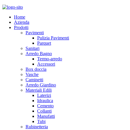
Home
Azienda
Prodotti
Pavimenti
Pulizia Pavimenti
Parquet
Sanitari
Arredo Bagno
Termo-arredo
Accessori
Box doccia
Vasche
Caminetti
Arredo Giardino
Materiali Edili
Laterizi
Idraulica
Cemento
Collanti
Manufatti
Tubi
Rubinetteria