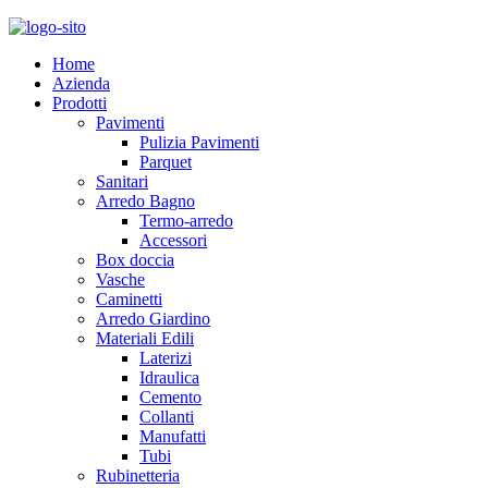
Home
Azienda
Prodotti
Pavimenti
Pulizia Pavimenti
Parquet
Sanitari
Arredo Bagno
Termo-arredo
Accessori
Box doccia
Vasche
Caminetti
Arredo Giardino
Materiali Edili
Laterizi
Idraulica
Cemento
Collanti
Manufatti
Tubi
Rubinetteria